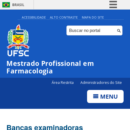
BRASIL
Simplifique!
ACESSIBILIDADE
ALTO CONTRASTE
MAPA DO SITE
Comunica BR
Participe
Acesso à informação
Legislação
Mestrado Profissional em
Canais
Farmacologia
Área Restrita
Administradores do Site
MENU
Bancas examinadoras