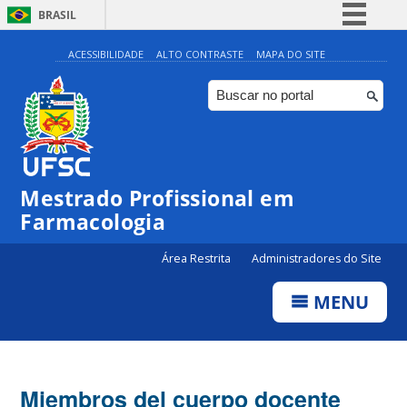
BRASIL
Simplifique!
ACESSIBILIDADE
ALTO CONTRASTE
MAPA DO SITE
Comunica BR
Participe
Acesso à informação
Legislação
Mestrado Profissional em
Canais
Farmacologia
Área Restrita
Administradores do Site
MENU
Miembros del cuerpo docente