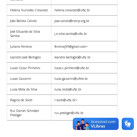
Helena Iturvides Cimarosti
helena.cimarosti@ufsc.br
João Batista Calixto
joao.calixto@cienp.org.br
José Eduardo da Silva
j.e.silva.santos@ufsc.br
Santos
Juliano Ferreira
ferreiraj99@gmail.com>
Leandro José Bertoglio
leandro.bertoglio@ufsc.br
Lucas Cezar Pinheiro
lucas.c.pinheiro@ufsc.br
Lucas Gazarini
lucas.gazarini@ufms.br
Luisa Mota da Silva
luisa.mota@ufsc.br
Regina de Sordi
r.sordi@ufsc.br>
Rui Daniel Schroder
rui.prediger@ufsc.br
Prediger