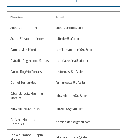
Nombre
Email
Alfeu Zanotto Filho
alfeu.zanotto@ufsc.br
Áurea Elizabeth Linder
e.linder@ufsc.br
Camila Marchioni
camila.marchioni@ufsc.br
Cláudia Regina dos Santos
claudia.regina@ufsc.br
Carlos Rogério Tonussi
c.r.tonussi@ufsc.br
Daniel Fernandes
fernandes.d@ufsc.br
Eduardo Luiz Gasnhar
eduardo.luiz@ufsc.br
Moreira
Eduardo Souza Silva
edusosi@gmail.com
Fabiana Noronha
noronhafabi@gmail.com
Dornelles
Fabíola Branco Filippin
fabiola.monteiro@ufsc.br
Monteiro