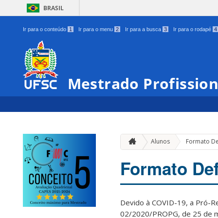
BRASIL
Ir para o conteúdo
1
Ir para o menu
2
Ir para a busca
3
Ir para o rodapé
4
Mestrado Profissio
Alunos
Formato De
Formato De
Devido à COVID-19, a Pró-Re
02/2020/PROPG, de 25 de mar