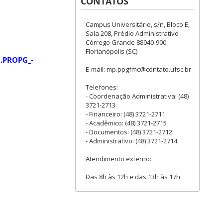
CONTATOS
Campus Universitário, s/n, Bloco E,
Sala 208, Prédio Administrativo -
Córrego Grande 88040-900
Florianópolis (SC)
0.PROPG_-
E-mail: mp.ppgfmc@contato.ufsc.br
Telefones:
- Coordenação Administrativa: (48)
3721-2713
- Financeiro: (48) 3721-2711
- Acadêmico: (48) 3721-2715
- Documentos: (48) 3721-2712
- Administrativo: (48) 3721-2714
Atendimento externo:
Das 8h às 12h e das 13h às 17h