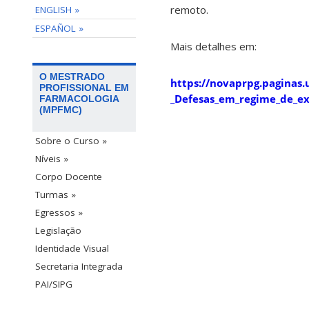
remoto.
ENGLISH »
ESPAÑOL »
Mais detalhes em:
O MESTRADO
https://novaprpg.paginas
PROFISSIONAL EM
_Defesas_em_regime_de_ex
FARMACOLOGIA
(MPFMC)
Sobre o Curso »
Níveis »
Corpo Docente
Turmas »
Egressos »
Legislação
Identidade Visual
Secretaria Integrada
PAI/SIPG