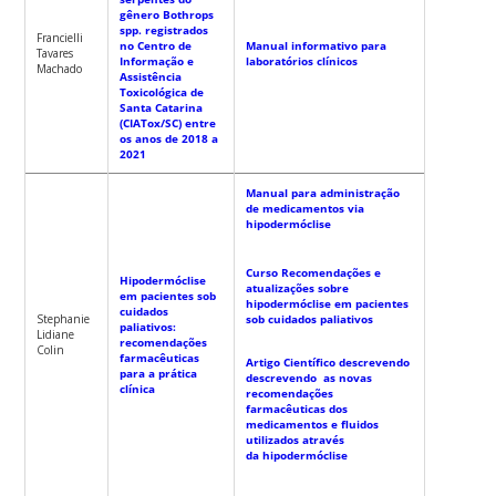
gênero Bothrops
spp. registrados
Francielli
no Centro de
Manual informativo para
Tavares
Informação e
laboratórios clínicos
Machado
Assistência
Toxicológica de
Santa Catarina
(CIATox/SC) entre
os anos de 2018 a
2021
Manual para administração
de medicamentos via
hipodermóclise
Curso Recomendações e
Hipodermóclise
atualizações sobre
em pacientes sob
hipodermóclise em pacientes
cuidados
Stephanie
sob cuidados paliativos
paliativos:
Lidiane
recomendações
Colin
farmacêuticas
Artigo Científico descrevendo
para a prática
descrevendo as novas
clínica
recomendações
farmacêuticas dos
medicamentos e fluidos
utilizados através
da hipodermóclise