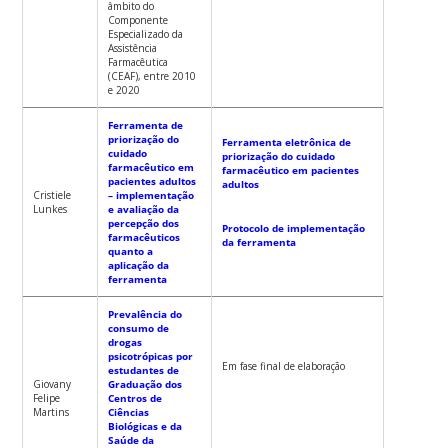
âmbito do
Componente
Especializado da
Assistência
Farmacêutica
(CEAF), entre 2010
e 2020
Ferramenta de
priorização do
Ferramenta eletrônica de
cuidado
priorização do cuidado
farmacêutico em
farmacêutico em pacientes
pacientes adultos
adultos
Cristiele
– implementação
Lunkes
e avaliação da
percepção dos
Protocolo de implementação
farmacêuticos
da ferramenta
quanto a
aplicação da
ferramenta
Prevalência do
consumo de
drogas
psicotrópicas por
Em fase final de elaboração
estudantes de
Giovany
Graduação dos
Felipe
Centros de
Martins
Ciências
Biológicas e da
Saúde da