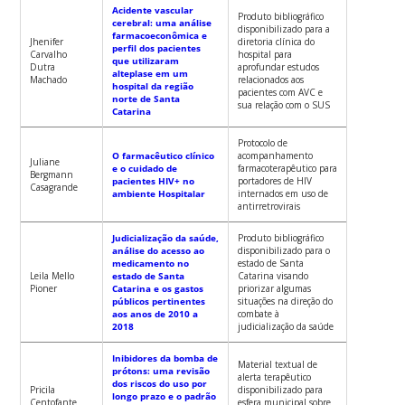
Acidente vascular
Produto bibliográfico
cerebral: uma análise
disponibilizado para a
farmacoeconômica e
Jhenifer
diretoria clínica do
perfil dos pacientes
Carvalho
hospital para
que utilizaram
Dutra
aprofundar estudos
alteplase em um
Machado
relacionados aos
hospital da região
pacientes com AVC e
norte de Santa
sua relação com o SUS
Catarina
Protocolo de
O farmacêutico clínico
acompanhamento
Juliane
e o cuidado de
farmacoterapêutico para
Bergmann
pacientes HIV+ no
portadores de HIV
Casagrande
ambiente Hospitalar
internados em uso de
antirretrovirais
Judicialização da saúde,
Produto bibliográfico
análise do acesso ao
disponibilizado para o
medicamento no
estado de Santa
Leila Mello
estado de Santa
Catarina visando
Pioner
Catarina e os gastos
priorizar algumas
públicos pertinentes
situações na direção do
aos anos de 2010 a
combate à
2018
judicialização da saúde
Inibidores da bomba de
Material textual de
prótons: uma revisão
alerta terapêutico
dos riscos do uso por
Pricila
disponibilizado para
longo prazo e o padrão
Centofante
esfera municipal sobre