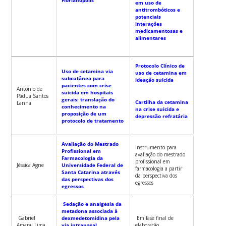
em uso de
antitrombóticos e
potenciais
interações
medicamentosas e
alimentares
Protocolo Clínico de
Uso de cetamina via
uso de cetamina em
subcutânea para
ideação suicida
pacientes com crise
Antônio de
suicida em hospitais
Pádua Santos
gerais: translação do
Cartilha da cetamina
Lanna
conhecimento na
na crise suicida e
proposição de um
depressão refratária
protocolo de tratamento
Avaliação do Mestrado
Instrumento para
Profissional em
avaliação do mestrado
Farmacologia da
profissional em
Jéssica Agne
Universidade Federal de
farmacologia a partir
Santa Catarina através
da perspectiva dos
das perspectivas dos
egressos
egressos
S
edação e analgesia da
m
etadona associada
à
G
abriel
d
exmedetomidina
pela
Em fase final de
Amaral Lima
via intranasal
elaboração