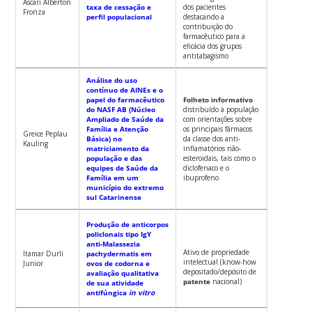
Ascari Alberton
taxa de cessação e
dos pacientes
Fronza
perfil populacional
destacando a
contribuição do
farmacêutico para a
eficácia dos grupos
antitabagismo
Análise do uso
contínuo de AINEs e o
papel do farmacêutico
Folheto informativo
do NASF AB (Núcleo
distribuído à população
Ampliado de Saúde da
com orientações sobre
Família e Atenção
os principais fármacos
Greice Peplau
Básica) no
da classe dos anti-
Kauling
matriciamento da
inflamatórios não-
população e das
esteroidais, tais como o
equipes de Saúde da
diclofenaco e o
Família em um
ibuprofeno
município do extremo
sul Catarinense
Produção de anticorpos
policlonais tipo IgY
anti-Malassezia
Ativo de propriedade
Itamar Durli
pachydermatis em
intelectual (know-how
Junior
ovos de codorna e
depositado/depósito de
avaliação qualitativa
patente
nacional)
de sua atividade
antifúngica
in vitro