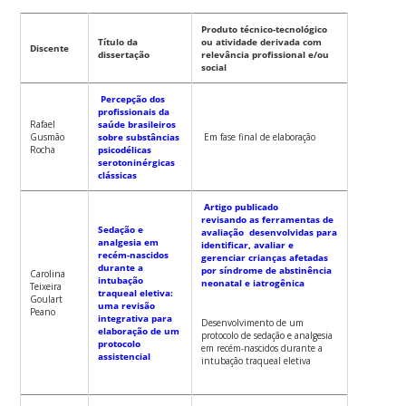
Produto técnico-tecnológico
Título da
ou atividade derivada com
Discente
dissertação
relevância profissional e/ou
social
Percepção dos
profissionais da
Rafael
saúde brasileiros
Gusmão
sobre substâncias
Em fase final de elaboração
Rocha
psicodélicas
serotoninérgicas
clássicas
Artigo publicado
revisando as ferramentas de
Sedação e
avaliação desenvolvidas para
analgesia em
identificar, avaliar e
recém-nascidos
gerenciar crianças afetadas
durante a
por síndrome de abstinência
Carolina
intubação
neonatal e iatrogênica
Teixeira
traqueal eletiva:
Goulart
uma revisão
Peano
integrativa para
Desenvolvimento de um
elaboração de um
protocolo de sedação e analgesia
protocolo
em recém-nascidos durante a
assistencial
intubação traqueal eletiva