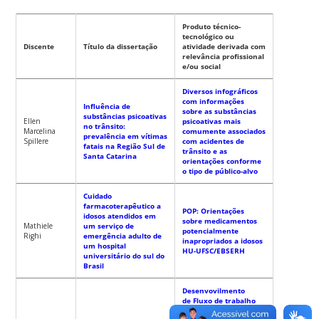
Produto técnico-
tecnológico ou
Discente
Título da dissertação
atividade derivada com
relevância profissional
e/ou social
Diversos infográficos
com informações
Influência de
sobre as substâncias
substâncias psicoativas
Ellen
psicoativas mais
no trânsito:
Marcelina
comumente associados
prevalência em vítimas
Spillere
com acidentes de
fatais na Região Sul de
trânsito e as
Santa Catarina
orientações conforme
o tipo de público-alvo
Cuidado
farmacoterapêutico a
POP: Orientações
idosos atendidos em
sobre medicamentos
Mathiele
um serviço de
potencialmente
Righi
emergência adulto de
inapropriados a idosos
um hospital
HU-UFSC/EBSERH
universitário do sul do
Brasil
Desenvovilmento
de Fluxo de trabalho
para