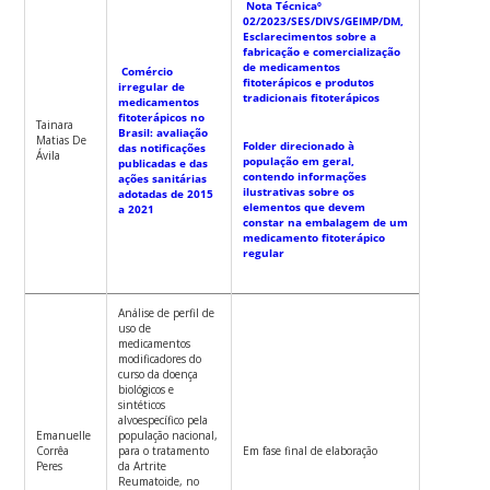
Nota Técnicaº
02/2023/SES/DIVS/GEIMP/DM,
Esclarecimentos sobre a
fabricação e comercialização
de medicamentos
Comércio
fitoterápicos e produtos
irregular de
tradicionais fitoterápicos
medicamentos
fitoterápicos no
Tainara
Brasil: avaliação
Matias De
Folder direcionado à
das notificações
Ávila
população em geral,
publicadas e das
contendo informações
ações sanitárias
ilustrativas sobre os
adotadas de 2015
elementos que devem
a 2021
constar na embalagem de um
medicamento fitoterápico
regular
Análise de perfil de
uso de
medicamentos
modificadores do
curso da doença
biológicos e
sintéticos
alvoespecífico pela
Emanuelle
população nacional,
Corrêa
para o tratamento
Em fase final de elaboração
Peres
da Artrite
Reumatoide, no