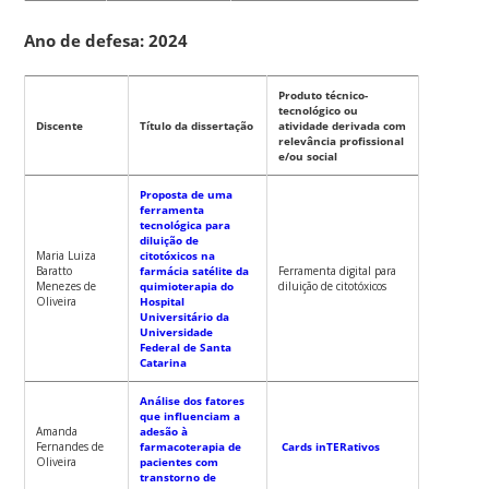
Ano de defesa: 2024
Produto técnico-
tecnológico ou
Discente
Título da dissertação
atividade derivada com
relevância profissional
e/ou social
Proposta de uma
ferramenta
tecnológica para
diluição de
Maria Luiza
citotóxicos na
Baratto
farmácia satélite da
Ferramenta digital para
Menezes de
quimioterapia do
diluição de citotóxicos
Oliveira
Hospital
Universitário da
Universidade
Federal de Santa
Catarina
Análise dos fatores
que influenciam a
Amanda
adesão à
Fernandes de
farmacoterapia de
Cards inTERativos
Oliveira
pacientes com
transtorno de