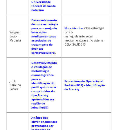
Universidade
Federal de Santa
Catarina
Desenvolvimento
de uma estratégia
para o manejo de
Nota técnica
sobre estratégia
Wylgner
interações
para o
Bagio
medicamentosas
manejo de interações
Macieski
associadas ao
medicamentosas a no sistema
tratamento de
CELK SAÚDE ®
doenças
cardiovasculare
s
Desenvolvimento
e validação de
metodologia
cromatográfica
para a
Julia
Procedimento Operacional
identificação do
Carolina
Padrão (POP) – Identificação
perfil químico de
Soares
de Ecstasy
comprimidos do
tipo Ecstasy
apreendidos na
região de
Joinville/SC
Análise dos
envenenamentos
provocados por
serpentes do