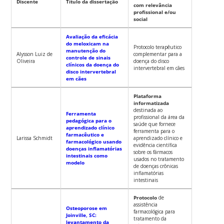
Discente
Título da dissertação
com relevância
profissional e/ou
social
Avaliação da eficácia
do meloxicam na
Protocolo terapêutico
manutenção do
Alysson Luiz de
complementar para a
controle de sinais
Oliveira
doença do disco
clínicos da doença do
intervertebral em cães
disco intervertebral
em cães
Plataforma
informatizada
destinada ao
Ferramenta
profissional da área da
pedagógica para o
saúde que fornece
aprendizado clínico
ferramenta para o
farmacêutico e
Larissa Schmidt
aprendizado clínico e
farmacológico usando
evidência científica
doenças inflamatórias
sobre os fármacos
intestinais como
usados no tratamento
modelo
de doenças crônicas
inflamatórias
intestinais
Protocolo
de
assistência
Osteoporose em
farmacológica para
Joinville, SC:
tratamento da
levantamento da