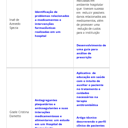
realizadas em
ambiente hospitalar
que tiveram sucesso
Identificação de
em reduzir possíveis
problemas relacionados
danos relacionados aos
Inaê de
a medicamentos e
medicamentos, além
Azevedo
intervenções
de promover uma
Spezia
farmacêuticas
redução de custos
realizadas em um
para a instituição
hospital
Desenvolvimento de
uma guia para
análise de
prescrição
Aplicativo de
educação em saúde
com o intuito de
auxiliar o paciente
no tratamento e
cuidados
necessários na
Antiagregantes
terapia
plaquetários e
antitrombótica
anticoagulantes e suas
Gisele Cristina
interações
Dametto
medicamentosas e
Artigo técnico
alimentares: um estudo
descrevendo o perfil
em um Hospital de
clínico de pacientes
Florianópolis