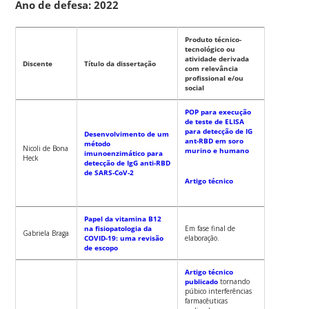
Ano de defesa: 2022
Produto técnico-
tecnológico ou
atividade derivada
Discente
Título da dissertação
com relevância
profissional e/ou
social
POP para execução
de teste de ELISA
para detecção de IG
Desenvolvimento de um
ant-RBD em soro
método
Nicoli de Bona
murino e humano
imunoenzimático para
Heck
detecção de IgG anti-RBD
de SARS-CoV-2
Artigo técnico
Papel da vitamina B12
na fisiopatologia da
Em fase final de
Gabriela Braga
COVID-19: uma revisão
elaboração.
de escopo
Artigo técnico
publicado
tornando
púbico interferências
farmacêuticas