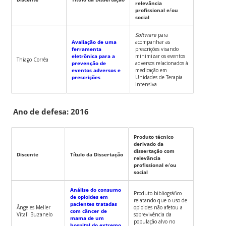
relevância
profissional e
/
ou
social
Software
para
Avaliação de uma
acompanhar as
ferramenta
prescrições visando
eletrônica para a
minimizar os eventos
Thiago Corrêa
prevenção de
adversos relacionados à
eventos adversos e
medicação em
prescrições
Unidades de Terapia
Intensiva
Ano de defesa: 2016
Produto técnico
derivado da
dissertação com
Discente
Título da Dissertação
relevância
profissional e
/
ou
social
Análise do consumo
Produto bibliográfico
de opioides em
relatando que o uso de
pacientes tratadas
Ângeles Meller
opioides não afetou a
com câncer de
Vitali Buzanelo
sobrevivência da
mama de um
população alvo no
hospital do extremo