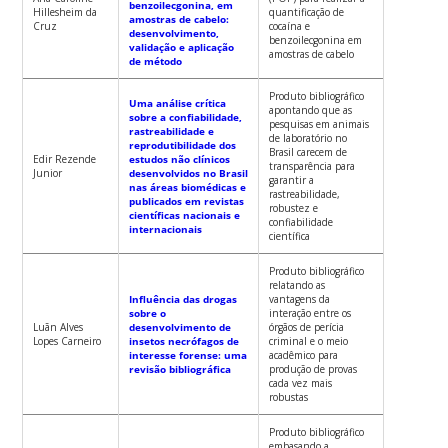
benzoilecgonina, em
Hillesheim da
quantificação de
amostras de cabelo:
Cruz
cocaína e
desenvolvimento,
benzoilecgonina em
validação e aplicação
amostras de cabelo
de método
Produto bibliográfico
Uma análise crítica
apontando que as
sobre a confiabilidade,
pesquisas em animais
rastreabilidade e
de laboratório no
reprodutibilidade dos
Brasil carecem de
Edir Rezende
estudos não clínicos
transparência para
Junior
desenvolvidos no Brasil
garantir a
nas áreas biomédicas e
rastreabilidade,
publicados em revistas
robustez e
científicas nacionais e
confiabilidade
internacionais
científica
Produto bibliográfico
relatando as
Influência das drogas
vantagens da
sobre o
interação entre os
Luãn Alves
desenvolvimento de
órgãos de perícia
Lopes Carneiro
insetos necrófagos de
criminal e o meio
interesse forense: uma
acadêmico para
revisão bibliográfica
produção de provas
cada vez mais
robustas
Produto bibliográfico
embasando a