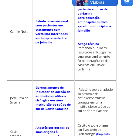
acompanhamento
farmacoterapêutico de
paciente em uso de
varfarina
para aplicação
Estudo observacional
em hospital público
com pacientes em
geral no município de
tratamento com
Joinville
Camile Nutti
varfarina internados
em hospital estadual
de Joinville
Artigo técnico
tornando público os
resultados e fluxograma
para acompanhamento
farmacoterapêutico de
paciente em uso de
varfarina
Gerenciamento de
Relatório sobre a adesão
indicador de adesão de
ao protocolo de
antibioticoprofilaxia
Joesa Rosa da
antibioticoprofilaxia
cirúrgica em uma
Silveira
cirúrgica em uma
instituição de saúde do
instituição de saúde do
sul de Santa Catarina
sul de Santa Catarina
Capítulo sobre o tema
Anestésicos gerais: de
em livro-texto de
Silvia
suas origens à
Farmacologia
(Capítulo
Chiaroni
compreensão de seu