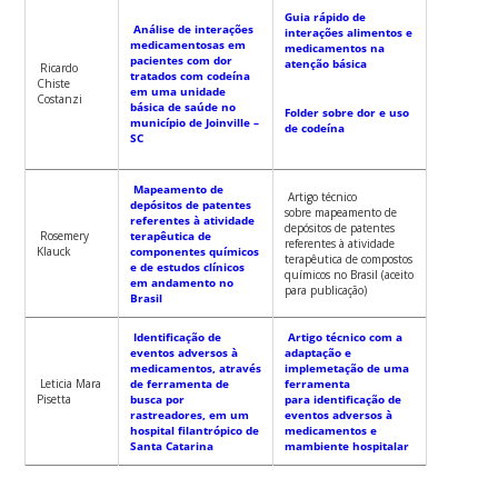
Guia rápido de
Análise de interações
interações alimentos e
medicamentosas em
medicamentos na
pacientes com dor
atenção básica
Ricardo
tratados com codeína
Chiste
em uma unidade
Costanzi
básica de saúde no
Folder sobre dor e uso
município de Joinville –
de codeína
SC
Mapeamento de
Artigo técnico
depósitos de patentes
sobre mapeamento de
referentes à atividade
depósitos de patentes
Rosemery
terapêutica de
referentes à atividade
Klauck
componentes químicos
terapêutica de compostos
e de estudos clínicos
químicos no Brasil (aceito
em andamento no
para publicação)
Brasil
Identificação de
Artigo técnico com a
eventos adversos à
adaptação e
medicamentos, através
implemetação de uma
Leticia Mara
de ferramenta de
ferramenta
Pisetta
busca por
para identificação de
rastreadores, em um
eventos adversos à
hospital filantrópico de
medicamentos e
Santa Catarina
mambiente hospitalar