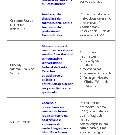
período avaliado
sul catarinense
Avaliação da
Proposta de adoção de
disciplina de
metodologia de ensino
Cristiane Patricia
farmacologia para a
ativo enviada à
Klettenberg
formação do
Coordenação e
Wanka Bini
profissional
Colegiado do Curso de
farmacêutico
Farmácia da UFSC
Medicamentos de
maior uso na clínica
Cartilha com
médica 2 do Hospital
informações
Universitário –
farmacológicas
Universidade
Inês Sayuri
atualizadas
Federal de Santa
Yamasaki da Silva
direcionada aos
Catarina:
Santos
auxiliares e técnicos de
subsidiando a
Enfermagem do setor
prática e
de Clínica Médica do
estimulando o saber
HU da UFSC
na garantia da sua
qualidade
Cocaína e
Procedimento
cocaetileno em
operacional padrão
mortes violentas:
(POP) para realizar a
levantamento da
quantificação de
ocorrência e
cocaína e
Suellen Pericolo
validação de
benzoilecgonina em
metodologia para a
humor vítreo, uma
identificação em
amostra biológica