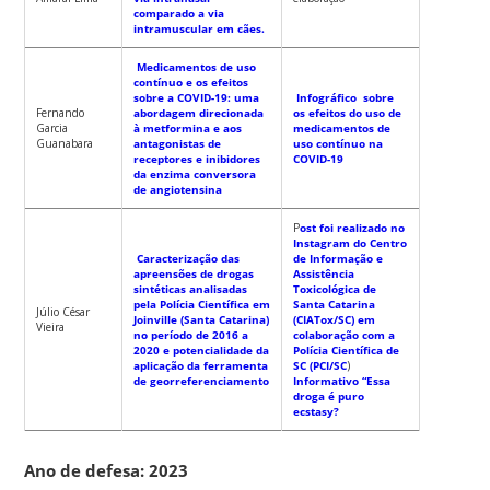
comparado a via
intramuscular em cães
.
Medicamentos de uso
contínuo e os efeitos
sobre a COVID-19: uma
Infográfico sobre
Fernando
abordagem direcionada
os efeitos do uso de
Garcia
à metformina e aos
medicamentos de
Guanabara
antagonistas de
uso contínuo na
receptores e inibidores
COVID-19
da enzima conversora
de angiotensina
P
ost foi realizado no
Instagram do Centro
Caracterização das
de Informação e
apreensões de drogas
Assistência
sintéticas analisadas
Toxicológica de
pela Polícia Científica em
Santa Catarina
Júlio César
Joinville (Santa Catarina)
(CIATox/SC) em
Vieira
no período de 2016 a
colaboração com a
2020 e potencialidade da
Polícia Científica de
aplicação da ferramenta
SC (PCI/SC
)
de georreferenciamento
Informativo “Essa
droga é puro
ecstasy?
Ano de defesa: 2023