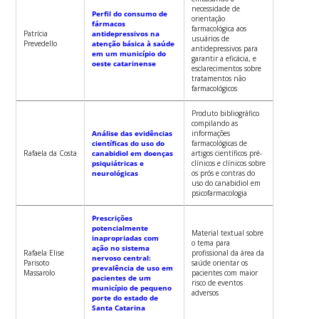
necessidade de
Perfil do consumo de
orientação
fármacos
farmacológica aos
Patrícia
antidepressivos na
usuários de
Prevedello
atenção básica à saúde
antidepressivos para
em um município do
garantir a eficácia, e
oeste catarinense
esclarecimentos sobre
tratamentos não
farmacológicos
Produto bibliográfico
compilando as
Análise das evidências
informações
científicas do uso do
farmacológicas de
Rafaela da Costa
canabidiol em doenças
artigos científicos pré-
psiquiátricas e
clínicos e clínicos sobre
neurológicas
os prós e contras do
uso do canabidiol em
psicofarmacologia
Prescrições
potencialmente
Material textual sobre
inapropriadas com
o tema para
ação no sistema
Rafaela Elise
profissional da área da
nervoso central:
Parisoto
saúde orientar os
prevalência de uso em
Massarolo
pacientes com maior
pacientes de um
risco de eventos
município de pequeno
adversos
porte do estado de
Santa Catarina