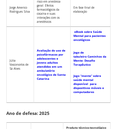
risco em anestesia
geral: Efeitos
Jorge Americo
Em fase final de
farmacológicos da
Rodrigues Silva
elaboração
cocaína e suas
interações com os
anestésicos
eBook sobre Saúde
Mental para pacientes
oncológicos
Avaliação do uso de
Jogo de
psicofármacos por
tabuleiro Caminhos da
adolescentes e
Júlia
Mente: Desafio
jovens adultos
Vasconcelos de
Terapêutico
atendidos em um
Sá Alves
ambulatório
oncológico de Santa
Jogo “mente” sobre
Catarina
saúde mental
disponível para
dispositivos móveis e
computadores
Ano de defesa: 2025
Produto técnico-tecnológico