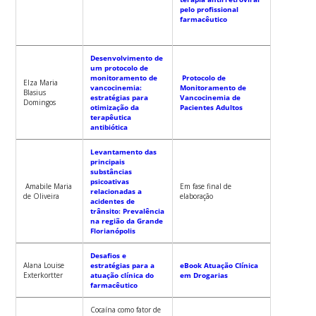
pelo profissional
farmacêutico
Desenvolvimento de
um protocolo de
monitoramento de
Protocolo de
Elza Maria
vancocinemia:
Monitoramento de
Blasius
estratégias para
Vancocinemia de
Domingos
otimização da
Pacientes Adultos
terapêutica
antibiótica
Levantamento das
principais
substâncias
psicoativas
Amabile Maria
Em fase final de
relacionadas a
de Oliveira
elaboração
acidentes de
trânsito: Prevalência
na região da Grande
Florianópolis
Desafios e
Alana Louise
estratégias para a
eBook Atuação Clínica
Exterkortter
atuação clínica do
em Drogarias
farmacêutico
Cocaína como fator de