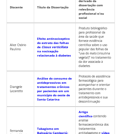
derivado da
dissertação com
Discente
Título da Dissertação
relevância
profissional e
/
ou
social
Produto bibliográfico
para profissional da
área da saúde que
Efeito antinociceptivo
fornece evidência
do extrato das folhas
Alice Osório
científica sobre o uso
de
Cissus verticillata
Paulino
popular das folhas da
na nocicepção
“uva do mato (insulina
relacionada à diabetes
vegetal)” no tratamento
da dor associada à
diabetes
Protocolo de assistência
Análise do consumo de
farmacológica para
antidepressivos em
acompanhar e orientar
Diangele
tratamentos crônicos
pacientes durante o
Lazarotto
por pacientes em um
tratamento com
município do oeste de
antidepressivos e sua
Santa Catarina
descontinuação
Artigo
científico
contendo
análise
farmacoeconômica dos
Tabagismo em
tratamentos
Fernanda
Balneário Camboriú:
antitabagismo e
vídeo