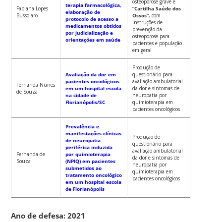
osteoporose grave e
terapia farmacológica,
Fabiana Lopes
“Cartilha Saúde dos
elaboração de
Bussolaro
Ossos”
, com
protocolo de acesso a
instruções de
medicamentos obtidos
prevenção da
por judicialização e
osteoporose para
orientações em saúde
pacientes e população
em geral
Produção de
Avaliação da dor em
questionário para
pacientes oncológicos
avaliação ambulatorial
Fernanda Nunes
em um hospital escola
da dor e sintomas de
de Souza
na cidade de
neuropatia por
Florianópolis/SC
quimioterapia em
pacientes oncológicos
Prevalência e
manifestações clínicas
Produção de
de neuropatia
questionário para
periférica induzida
avaliação ambulatorial
Fernanda de
por quimioterapia
da dor e sintomas de
Souza
(NPIQ) em pacientes
neuropatia por
submetidos ao
quimioterapia em
tratamento oncológico
pacientes oncológicos
em um hospital escola
de Florianópolis
Ano de defesa: 2021