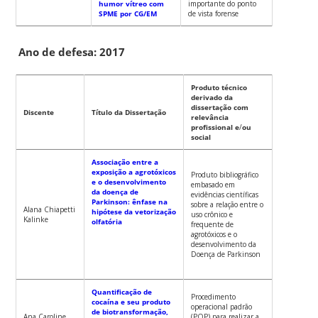
humor vítreo com
importante do ponto
SPME por CG/EM
de vista forense
Ano de defesa: 2017
Produto técnico
derivado da
dissertação com
Discente
Título da Dissertação
relevância
profissional e
/
ou
social
Associação entre a
exposição a agrotóxicos
Produto bibliográfico
e o desenvolvimento
embasado em
da doença de
evidências científicas
Parkinson: ênfase na
sobre a relação entre o
Alana Chiapetti
hipótese da vetorização
uso crônico e
Kalinke
olfatória
frequente de
agrotóxicos e o
desenvolvimento da
Doença de Parkinson
Quantificação de
Procedimento
cocaína e seu produto
operacional padrão
de biotransformação,
Ana Caroline
(POP) para realizar a