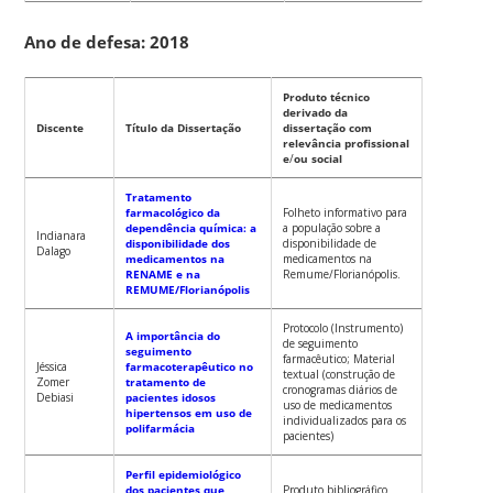
Ano de defesa: 2018
Produto técnico
derivado da
Discente
Título da Dissertação
dissertação com
relevância profissional
e
/
ou social
Tratamento
farmacológico da
Folheto informativo para
dependência química: a
a população sobre a
Indianara
disponibilidade dos
disponibilidade de
Dalago
medicamentos na
medicamentos na
RENAME e na
Remume/Florianópolis.
REMUME/Florianópolis
Protocolo (Instrumento)
A importância do
de seguimento
seguimento
farmacêutico; Material
Jéssica
farmacoterapêutico no
textual (construção de
Zomer
tratamento de
cronogramas diários de
Debiasi
pacientes idosos
uso de medicamentos
hipertensos em uso de
individualizados para os
polifarmácia
pacientes)
Perfil epidemiológico
dos pacientes que
Produto bibliográfico