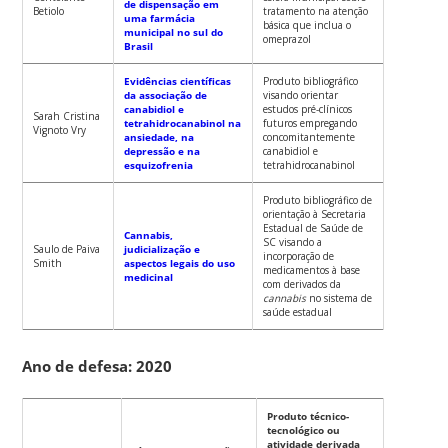
de dispensação em
Betiolo
tratamento na atenção
uma farmácia
básica que inclua o
municipal no sul do
omeprazol
Brasil
Evidências científicas
Produto bibliográfico
da associação de
visando orientar
canabidiol e
estudos pré-clínicos
Sarah Cristina
tetrahidrocanabinol na
futuros empregando
Vignoto Vry
ansiedade, na
concomitantemente
depressão e na
canabidiol e
esquizofrenia
tetrahidrocanabinol
Produto bibliográfico de
orientação à Secretaria
Estadual de Saúde de
Cannabis,
SC visando a
Saulo de Paiva
judicialização e
incorporação de
Smith
aspectos legais do uso
medicamentos à base
medicinal
com derivados da
cannabis
no sistema de
saúde estadual
Ano de defesa: 2020
Produto técnico-
tecnológico ou
atividade derivada