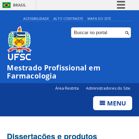
BRASIL
Simplifique!
ACESSIBILIDADE
ALTO CONTRASTE
MAPA DO SITE
Comunica BR
Participe
Acesso à informação
Legislação
Mestrado Profissional em
Canais
Farmacologia
Área Restrita
Administradores do Site
MENU
Dissertações e produtos