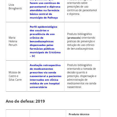
fazem uso contínuo de
orientando sobre
Lívia
paracetamol e dipirona
prescrições de uso
Bringhenti
atendidos na farmácia
contínuo de paracetamol
básica central do
e dipirona.
município de Palhoça
Perfil epidemiológico
dos usuários e
prevalência de uso
Produto bibliográfico
Maria
crônico de
(
protocolo
) orientando
Helena
benzodiazepínicos
práticas de prevenção e
Peruch
dispensados pelas
redução do uso crônico
farmácias públicas
de benzodiazepínicos
municipais de Criciúma
– SC
Avaliação retrospectiva
Produto bibliográfico
de medicamentos
orientando a tomada de
Mússia de
prescritos via sonda
decisão quanto à
Castro e
nasoenteral a pacientes
prescrição, dispensação e
Silva Carre
internados em clínica
administração de
médica de um hospital
medicamentos via sonda
universitário
nasoenteral.
Ano de defesa: 2019
Produto técnico