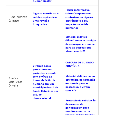
humor bipolar
Folder informativo
Cigarro eletrônico e
sobre Componentes
Lucas Fernando
saúde respiratória,
citotóxicos do cigarro
Camargo
uma revisão
eletrônico e o seu
integrativa
impacto na saúde
pulmonar
Material didático
(Vídeo) como estratégia
de educação em saúde
para as pessoas que
vivem com HIV
CASCATA DE CUIDADO
Viremia baixa
CONTÍNUO
persistente em
pacientes vivendo
Material didático como
com o vírus da
Graziela
estratégia de educação
imunodeficiência
Marques de
em saúde para as
humana em um
Oliveira
pessoas que vivem
município do sul de
com HIV
Santa Catarina: um
estudo
observacional
Protocolo de solicitação
de exames de
genotipagem para
monitoramento da
terapia antirretroviral