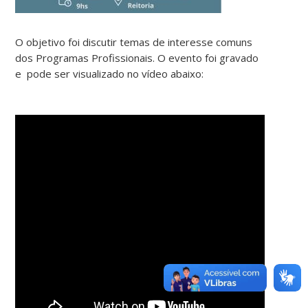
O objetivo foi discutir temas de interesse comuns
dos Programas Profissionais. O evento foi gravado
e pode ser visualizado no vídeo abaixo: