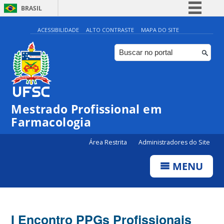
BRASIL
Simplifique!
ACESSIBILIDADE
ALTO CONTRASTE
MAPA DO SITE
Comunica BR
Participe
Acesso à informação
Legislação
Mestrado Profissional em
Canais
Farmacologia
Área Restrita
Administradores do Site
MENU
I Encontro PPGs Profissionais