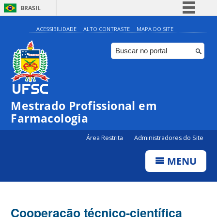
BRASIL
Simplifique!
ACESSIBILIDADE
ALTO CONTRASTE
MAPA DO SITE
Comunica BR
Participe
Acesso à informação
Legislação
Mestrado Profissional em
Canais
Farmacologia
Área Restrita
Administradores do Site
MENU
Cooperação técnico-científica