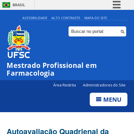
BRASIL
Simplifique!
ACESSIBILIDADE
ALTO CONTRASTE
MAPA DO SITE
Comunica BR
Participe
Acesso à informação
Legislação
Mestrado Profissional em
Canais
Farmacologia
Área Restrita
Administradores do Site
MENU
Autoavaliação Quadrienal da