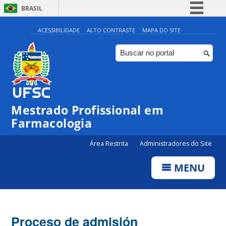
BRASIL
Simplifique!
ACESSIBILIDADE
ALTO CONTRASTE
MAPA DO SITE
Comunica BR
Participe
Acesso à informação
Legislação
Mestrado Profissional em
Canais
Farmacologia
Área Restrita
Administradores do Site
MENU
Proceso de admisión