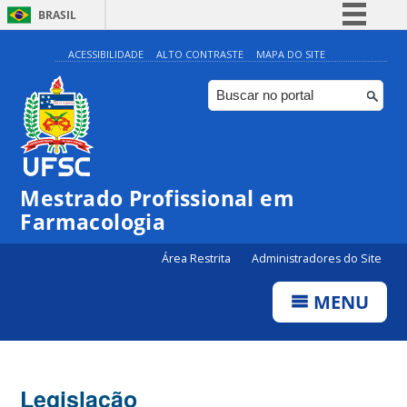
BRASIL
Simplifique!
ACESSIBILIDADE
ALTO CONTRASTE
MAPA DO SITE
Comunica BR
Participe
Acesso à informação
Legislação
Mestrado Profissional em
Canais
Farmacologia
Área Restrita
Administradores do Site
MENU
Legislação