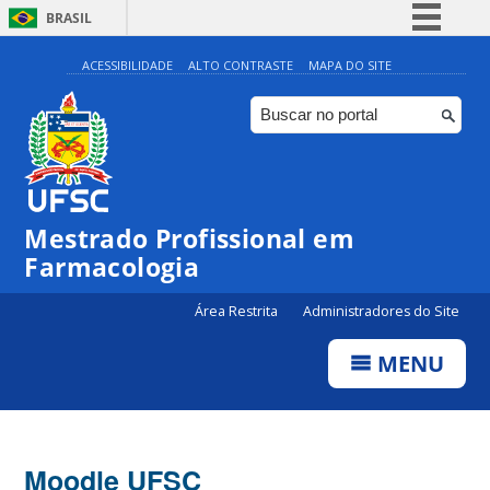
BRASIL
Simplifique!
ACESSIBILIDADE
ALTO CONTRASTE
MAPA DO SITE
Comunica BR
Participe
Acesso à informação
Legislação
Mestrado Profissional em
Canais
Farmacologia
Área Restrita
Administradores do Site
MENU
Moodle UFSC