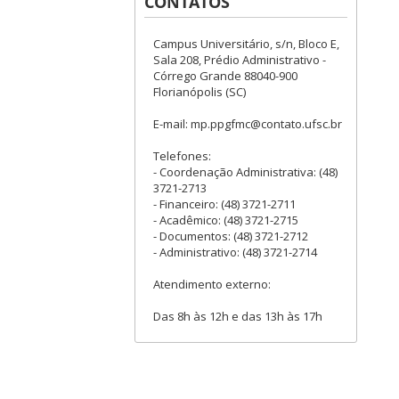
CONTATOS
Campus Universitário, s/n, Bloco E,
Sala 208, Prédio Administrativo -
Córrego Grande 88040-900
Florianópolis (SC)
E-mail: mp.ppgfmc@contato.ufsc.br
Telefones:
- Coordenação Administrativa: (48)
3721-2713
- Financeiro: (48) 3721-2711
- Acadêmico: (48) 3721-2715
- Documentos: (48) 3721-2712
- Administrativo: (48) 3721-2714
Atendimento externo:
Das 8h às 12h e das 13h às 17h