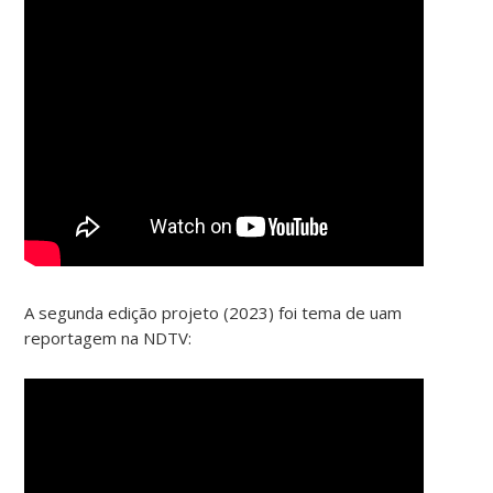
A segunda edição projeto (2023) foi tema de uam
reportagem na NDTV: