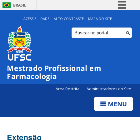
BRASIL
Simplifique!
ACESSIBILIDADE
ALTO CONTRASTE
MAPA DO SITE
Comunica BR
Participe
Acesso à informação
Legislação
Mestrado Profissional em
Canais
Farmacologia
Área Restrita
Administradores do Site
MENU
Extensão