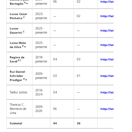
06
02
http://lattes.cnpq.b
P,
Bertoglio
*
presente
Lucas Cezar
2023-
—
02
http://lattes.cnpq.b
C
Pinheiro
presente
Lucas
2025-
—
—
http://lattes.cnpq.b
C
Gazarini
presente
Luisa Mota
2025-
—
—
http://lattes.cnpq.b
P,
da Silva
*
presente
Regina de
2018-
04
03
http://lattes.cnpq.b
P,*
Sordi
presente
Rui Daniel
2009-
Schröder
03
01
http://lattes.cnpq.b
presente
P,
Prediger
*
2016-
Tadeu Lemos
04
—
http://lattes.cnpq.b
2024
Thereza C.
2009-
Monteiro de
06
—
http://lattes.cnpq.b
2020
Lima
Subtotal
94
36