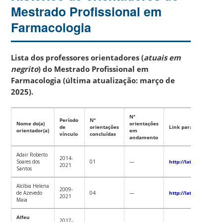
Mestrado Profissional em
Farmacologia
Lista dos professores orientadores (
atuais em
negrito
) do Mestrado Profissional em
Farmacologia (última atualização: março de
2025).
N°
Período
N°
Nome do(a)
orientações
de
orientações
Link para o Lattes
orientador(a)
em
vínculo
concluídas
andamento
Adair Roberto
2014-
Soares dos
01
—
http://lattes.cnpq.b
2021
Santos
Alcíbia Helena
2009-
de Azevedo
04
—
http://lattes.cnpq.b
2021
Maia
Alfeu
2017-