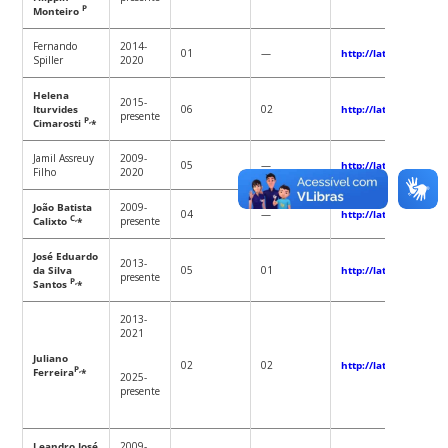
P
Monteiro
Fernando
2014-
01
—
http://lattes.cnpq.b
Spiller
2020
Helena
2015-
Iturvides
06
02
http://lattes.cnpq.b
presente
P,
Cimarosti
*
Jamil Assreuy
2009-
05
—
http://lattes.cnpq.b
Filho
2020
João Batista
2009-
04
—
http://lattes.cnpq.b
C,
Calixto
*
presente
José Eduardo
2013-
da Silva
05
01
http://lattes.cnpq.b
presente
P,
Santos
*
2013-
2021
Juliano
02
02
http://lattes.cnpq.b
P,
Ferreira
*
2025-
presente
Leandro José
2009-