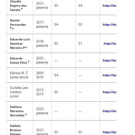
Claudia
2021-
Regina dos
02
04
http://lattes.cnpq.b
presente
P
Santos
Daniel
2017-
Fernandes
04
02
http://lattes.cnpq.b
presente
P,
*
Eduardo Luiz
2018-
Gasnhar
03
01
http://lattes.cnpq.
presente
,
Moreira P
*
Eduardo
2025-
—
—
http://lattes.cnpq.b
C
Souza Silva
presente
Elenara M. T.
2009-
04
—
http://lattes.cnpq.b
Lemos Senna
2019
Euclides Lara
2012-
Cardozo
02
—
http://lattes.cnpq.b
2014
Junior
Fabiana
2025-
Noronha
—
—
http://lattes.cnpq.b
presente
C
Dornelles
Fabíola
Branco
2021-
02
02
http://lattes.cnpq.b
Filippin
presente