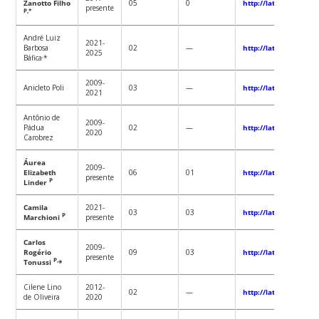
Zanotto Filho
05
0
http://lattes.cnpq.b
presente
P,*
André Luiz
2021-
Barbosa
02
—
http://lattes.cnpq.b
2025
,
Báfica
*
2009-
Anicleto Poli
03
—
http://lattes.cnpq.b
2021
Antônio de
2009-
Pádua
02
—
http://lattes.cnpq.b
2020
Carobrez
Áurea
2009-
Elizabeth
06
01
http://lattes.cnpq.b
presente
P
Linder
Camila
2021-
03
03
http://lattes.cnpq.b
P
Marchioni
presente
Carlos
2009-
Rogério
09
03
http://lattes.cnpq.b
presente
P,
Tonussi
*
Cilene Lino
2012-
02
—
http://lattes.cnpq.b
de Oliveira
2020