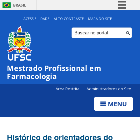
BRASIL
Simplifique!
ACESSIBILIDADE
ALTO CONTRASTE
MAPA DO SITE
Comunica BR
Participe
Acesso à informação
Legislação
Mestrado Profissional em
Canais
Farmacologia
Área Restrita
Administradores do Site
MENU
Histórico de orientadores do