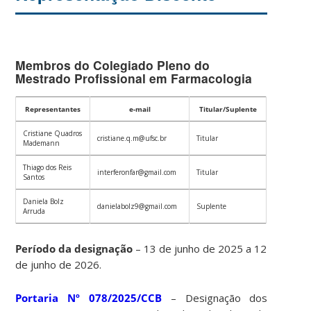
Membros do Colegiado Pleno do
Mestrado Profissional em Farmacologia
Representantes
e-mail
Titular/Suplente
Cristiane Quadros
cristiane.q.m@ufsc.br
Titular
Mademann
Thiago dos Reis
interferonfar@gmail.com
Titular
Santos
Daniela Bolz
danielabolz9@gmail.com
Suplente
Arruda
Período da designação
– 13 de junho de 2025 a 12
de junho de 2026.
Portaria Nº 078/2025/CCB
– Designação dos