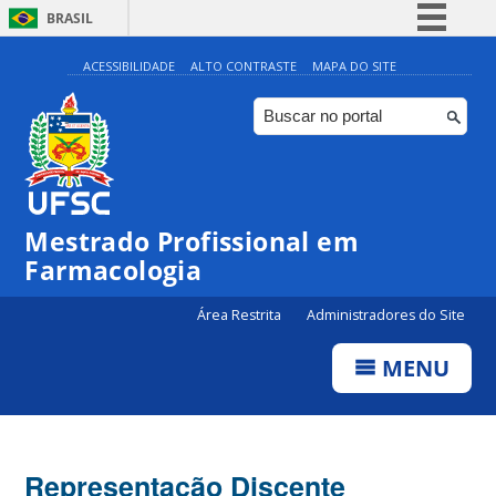
BRASIL
Simplifique!
ACESSIBILIDADE
ALTO CONTRASTE
MAPA DO SITE
Comunica BR
Participe
Acesso à informação
Legislação
Mestrado Profissional em
Canais
Farmacologia
Área Restrita
Administradores do Site
MENU
Representação Discente