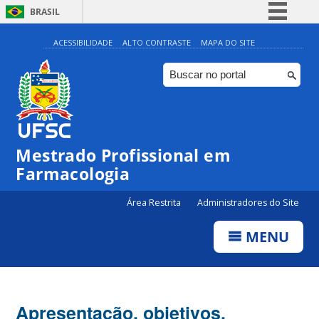
BRASIL
Simplifique!
ACESSIBILIDADE
ALTO CONTRASTE
MAPA DO SITE
Comunica BR
Participe
Acesso à informação
Legislação
Mestrado Profissional em
Canais
Farmacologia
Área Restrita
Administradores do Site
MENU
Apresentação, objetivos,