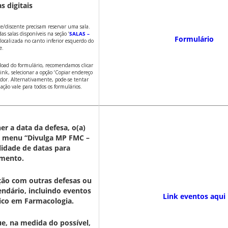
s digitais
te/discente precisam reservar uma sala.
s salas disponíveis na seção ‘
SALAS –
Formulário
, localizada no canto inferior esquerdo do
e.
load do formulário, recomendamos clicar
nk, selecionar a opção ‘Copiar endereço
ador. Alternativamente, pode-se tentar
ção vale para todos os formulários.
er a data da defesa, o(a)
no menu “Divulga MP FMC –
lidade de datas para
mento.
ção com outras defesas ou
endário, incluindo eventos
Link eventos aqui
co em Farmacologia.
, na medida do possível,