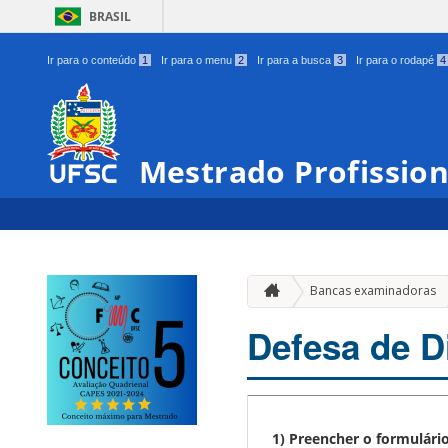
BRASIL
Ir para o conteúdo
1
Ir para o menu
2
Ir para a busca
3
Ir para o rodapé
4
Mestrado Profissio
Bancas examinadoras
Defesa de D
1) Preencher o formulári