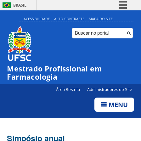
BRASIL
Simplifique!
ACESSIBILIDADE
ALTO CONTRASTE
MAPA DO SITE
Comunica BR
Participe
Acesso à informação
Legislação
Mestrado Profissional em
Canais
Farmacologia
Área Restrita
Administradores do Site
MENU
Simpósio anual