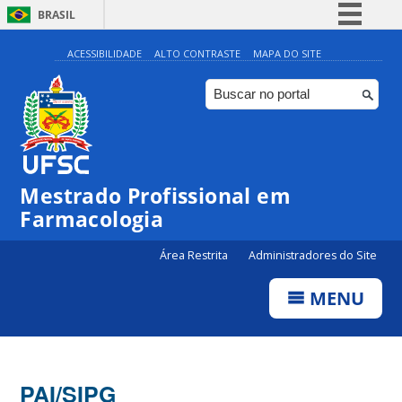
BRASIL
Simplifique!
ACESSIBILIDADE
ALTO CONTRASTE
MAPA DO SITE
Comunica BR
Participe
Acesso à informação
Legislação
Mestrado Profissional em
Canais
Farmacologia
Área Restrita
Administradores do Site
MENU
PAI/SIPG